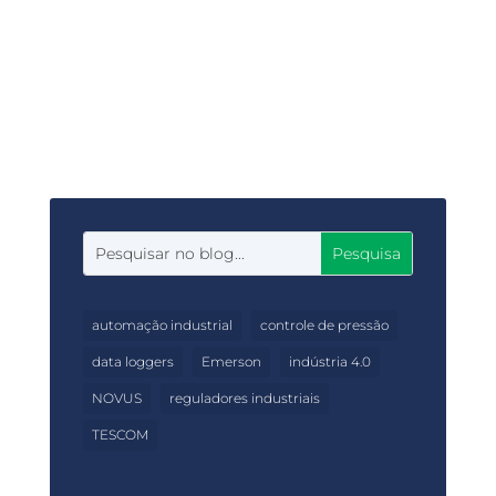
A NOVUS é amplamente reconhecida por
suas soluções robustas e confiáveis que
atendem às demandas crescentes da
indústria moderna.
automação industrial
controle de pressão
data loggers
Emerson
indústria 4.0
NOVUS
reguladores industriais
TESCOM