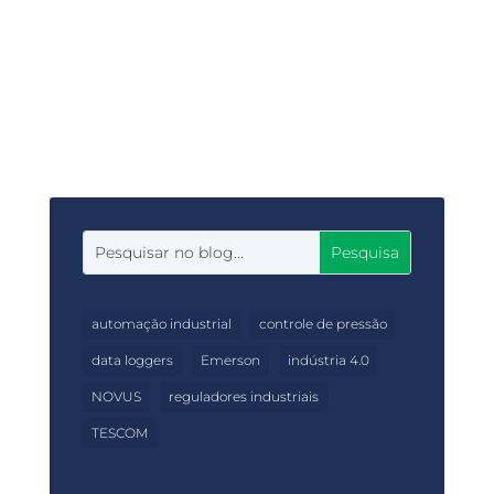
A NOVUS é amplamente reconhecida por
suas soluções robustas e confiáveis que
atendem às demandas crescentes da
indústria moderna.
automação industrial
controle de pressão
data loggers
Emerson
indústria 4.0
NOVUS
reguladores industriais
TESCOM